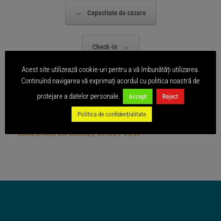
Post navigation
←
Capacitate de cazare
Check-in
→
Acest site utilizează cookie-uri pentru a vă îmbunătăți utilizarea.
Continuînd navigarea vă exprimați acordul cu politica noastră de
protejare a datelor personale.
Accept
Reject
Politica de confidențialitate
CONECTARE LA GOOGLE STREET VIEW