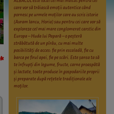
ALBACUL este locul cel mai indicat pentru cei
care vor să trăiască emoții autentice când
pornesc pe urmele moților care au scris istorie
(Avram Iancu, Horia) sau pentru cei care vor să
exploreze cel mai mare conglomerat carstic din
Europa – Huda lui Papară – o peșteră
străbătută de un pîrâu, cu mai multe
posibilități de acces: fie prin escaladă, fie cu
*
barca pe firul apei, fie pe scări. Este șansa ta să
te înfrupți din legume, fructe, carne proaspătă
și lactate, toate produse în gospodariile proprii
și preparate după rețetele tradiționale ale
moților.