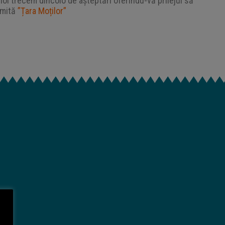
oi trecem dincolo de așteptări oferindu-vă prilejul să
umită
”Țara Moților”