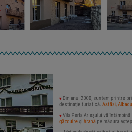
Din anul 2000, suntem printre pr
♥
destinație turistică.
Astăzi, Albacu
Vila Perla Arieșului vă întâmpină 
♥
găzduire
și
hrană
pe măsura aștep