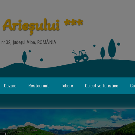
 Arieșului ***
a, nr.32, județul Alba, ROMÂNIA
Cazare
Restaurant
Tabere
Obiective turistice
Co