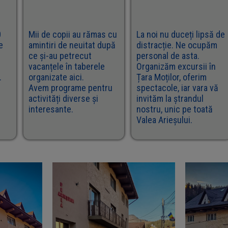
0
Mii de copii au rămas cu
La noi nu duceți lipsă de
e
amintiri de neuitat după
distracție. Ne ocupăm
ce și-au petrecut
personal de asta.
vacanțele în taberele
Organizăm excursii în
.
organizate aici.
Țara Moților, oferim
Avem programe pentru
spectacole, iar vara vă
activități diverse și
invităm la ștrandul
interesante.
nostru, unic pe toată
Valea Arieșului.