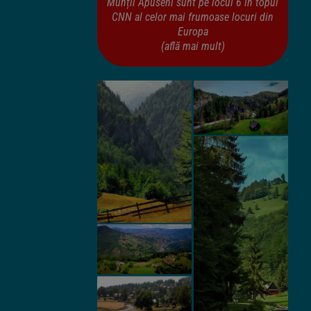
Munții Apuseni sunt pe locul 6 în topul
CNN al celor mai frumoase locuri din
Europa
(află mai mult)