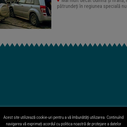
Mai mult decât odihnă și hrană, n
♥
pătrundeți în regiunea specială n
Acest site utilizează cookie-uri pentru a vă îmbunătăți utilizarea. Continuînd
navigarea vă exprimați acordul cu politica noastră de protejare a datelor