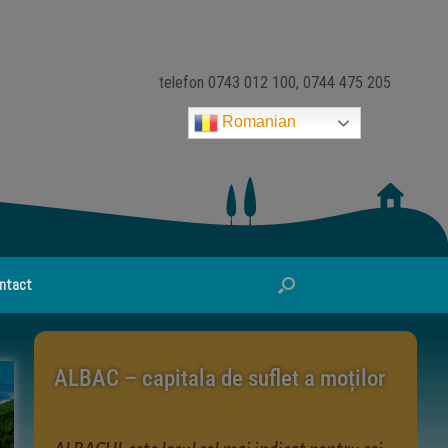
telefon 0743 012 100, 0744 475 205
Romanian
ntact
ALBAC – capitala de suflet a moților