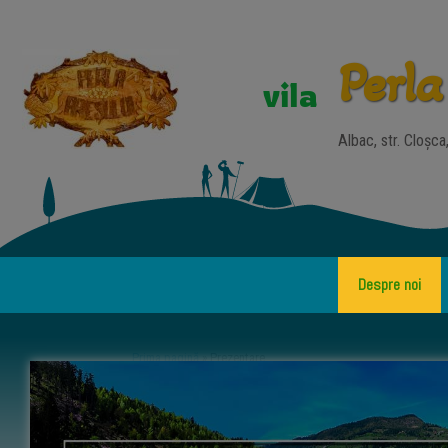
Perla
vila
Albac, str. Cloșc
Despre noi
Prima pagină
»
Prezentare